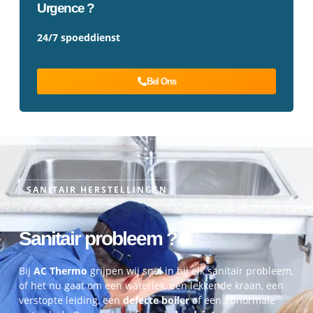
Urgence ?
24/7 spoeddienst
Bel Ons
SANITAIR HERSTELLINGEN
Sanitair probleem ?
Bij
AC Thermo
grijpen wij snel in bij elk sanitair probleem,
of het nu gaat om een waterlek, een lekkende kraan, een
verstopte leiding, een
defecte boiler
of een abnormale