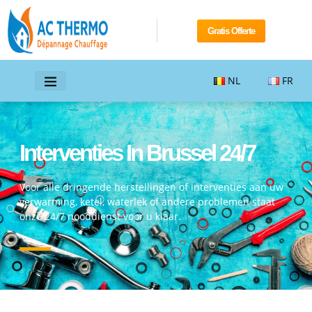
Gratis Offerte
NL
FR
Interventies In Brussel 24/7
Voor alle dringende herstellingen of interventies aan uw
verwarming, ketel, waterlek of andere problemen staat
onze 24/7 nooddienst voor u klaar.