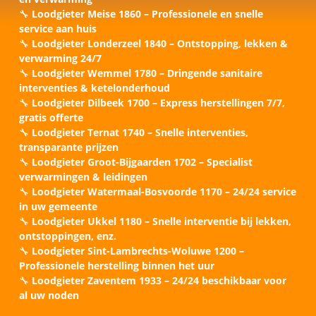
🔧
Loodgieter Meise 1860 – Professionele en snelle
service aan huis
🔧
Loodgieter Londerzeel 1840 – Ontstopping, lekken &
verwarming 24/7
🔧
Loodgieter Wemmel 1780 – Dringende sanitaire
interventies & ketelonderhoud
🔧
Loodgieter Dilbeek 1700 – Express herstellingen 7/7,
gratis offerte
🔧
Loodgieter Ternat 1740 – Snelle interventies,
transparante prijzen
🔧
Loodgieter Groot-Bijgaarden 1702 – Specialist
verwarmingen & leidingen
🔧
Loodgieter Watermaal-Bosvoorde 1170 – 24/24 service
in uw gemeente
🔧
Loodgieter Ukkel 1180 – Snelle interventie bij lekken,
ontstoppingen, enz.
🔧
Loodgieter Sint-Lambrechts-Woluwe 1200 –
Professionele herstelling binnen het uur
🔧
Loodgieter Zaventem 1933 – 24/24 beschikbaar voor
al uw noden