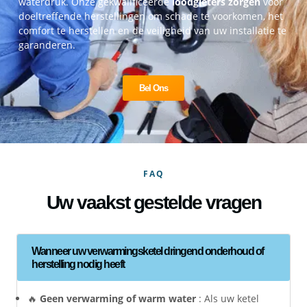
waterdruk. Onze gekwalificeerde
loodgieters zorgen
voor
doeltreffende herstellingen om schade te voorkomen, het
comfort te herstellen en de veiligheid van uw installatie te
garanderen.
Bel Ons
FAQ
Uw vaakst gestelde vragen
Wanneer uw verwarmingsketel dringend onderhoud of
herstelling nodig heeft
🔥
Geen verwarming of warm water
: Als uw ketel