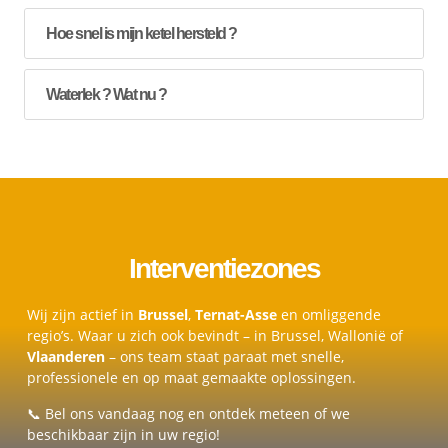
Hoe snel is mijn ketel hersteld ?
Waterlek ? Wat nu ?
Interventiezones
Wij zijn actief in
Brussel
,
Ternat-Asse
en omliggende
regio’s. Waar u zich ook bevindt – in Brussel, Wallonië of
Vlaanderen
– ons team staat paraat met snelle,
professionele en op maat gemaakte oplossingen.
📞 Bel ons vandaag nog en ontdek meteen of we
beschikbaar zijn in uw regio!