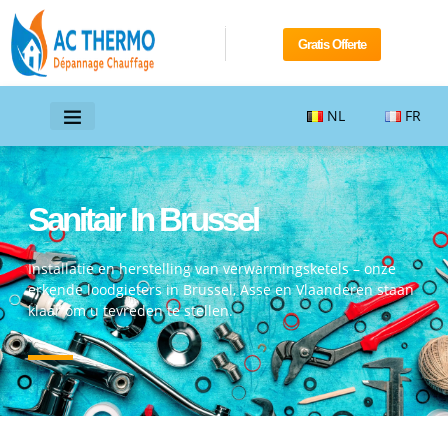
Gratis Offerte
NL
FR
Sanitair In Brussel
Installatie en herstelling van verwarmingsketels – onze
erkende loodgieters in Brussel, Asse en Vlaanderen staan
klaar om u tevreden te stellen.