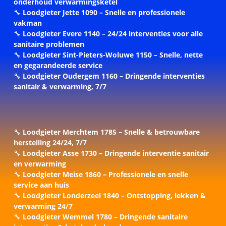
onderhoud verwarmingsketel
🔧
Loodgieter Jette 1090 – Snelle en professionele
vakman
🔧
Loodgieter Evere 1140 – 24/24 interventies voor alle
sanitaire problemen
🔧
Loodgieter Sint-Pieters-Woluwe 1150 – Snelle, nette
en gegarandeerde service
🔧
Loodgieter Oudergem 1160 – Dringende interventies
sanitair & verwarming, 7/7
🔧
Loodgieter Merchtem 1785 – Snelle & betrouwbare
herstelling 24/24, 7/7
🔧
Loodgieter Asse 1730 – Dringende interventie sanitair
en verwarming
🔧
Loodgieter Meise 1860 – Professionele en snelle
service aan huis
🔧
Loodgieter Londerzeel 1840 – Ontstopping, lekken &
verwarming 24/7
🔧
Loodgieter Wemmel 1780 – Dringende sanitaire