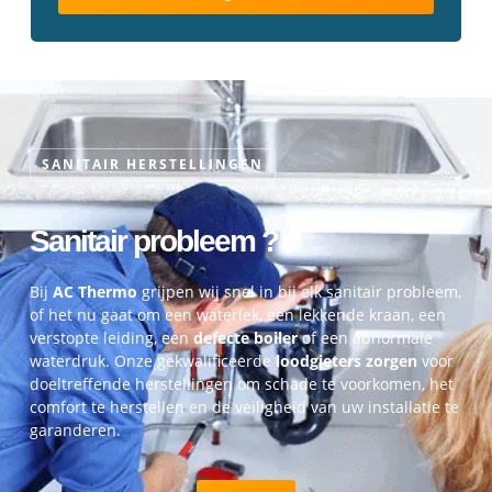
SANITAIR HERSTELLINGEN
Sanitair probleem ?
Bij
AC Thermo
grijpen wij snel in bij elk sanitair probleem,
of het nu gaat om een waterlek, een lekkende kraan, een
verstopte leiding, een
defecte boiler
of een abnormale
waterdruk. Onze gekwalificeerde
loodgieters zorgen
voor
doeltreffende herstellingen om schade te voorkomen, het
comfort te herstellen en de veiligheid van uw installatie te
garanderen.